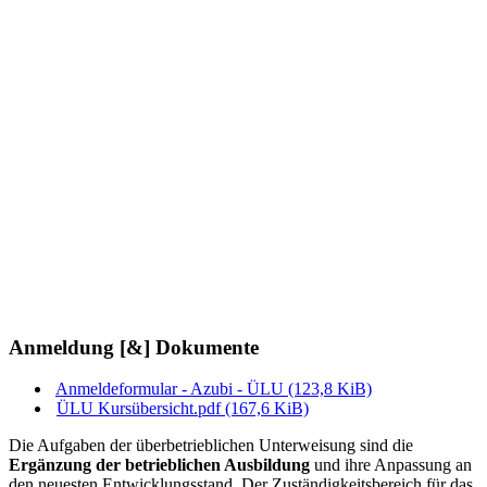
Fördermöglichkeiten
Das bbw erstattet ihren Mitgliedern die Kosten, die bei der
Durchführung von überbetrieblichen Ausbildungsmaßnahmen
einschließlich der internatsmäßigen Unterbringung
der
Teilnehmerinnen und Teilnehmer entstehen. Auch Fahrtkosten, die
den Auszubildenden bei der An- und Abreise entstehen, werden
vom bbw übernommen (In Höhe des günstigsten Zugtickets alle 2
Wochen). Ausbildenden Betrieben entstehen in Zusammenhang mit
den überbetrieblichen Kursen somit keine gesonderten Kosten.
Förderung Freistaat Thüringen / HWK Gera