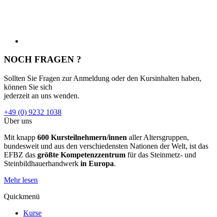
Europäisches Fortbildungszentrum
Kompetenzzentrum für das Steinmetz- und
Steinbildhauerhandwerk (EFBZ)
Deutsches Natursteinarchiv (DNSA)
Marktredwitzer Straße 60
95632 Wunsiedel
+49 (0) 9232 1038
+49 (0) 9232 8325
info@efbz.de
Social Media
Verpassen Sie keine Neuigkeiten rund um unser Steinzentrum und
die Region und folgen Sie uns auf den sozialen Medien.
Copyright 2026. All Rights Reserved.
Impressum
Datenschutz
Shift+Alt+A
ESC to Close
Bedienungshilfen
Schriftgröße