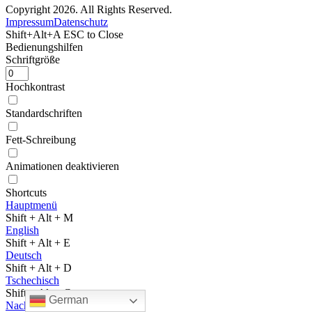
Meister/in im Steinmetz- und
Steinbildhauerhandwerk
Restaurator/in im Steinmetz- und
Steinbildhauerhandwerk
Steinmetz/in und Steinbildhauer/in in der
Denkmalpflege
CNC - Fachkraft Steintechnik
Flurförderzeugführer/in
Weiterbildungen
Technisches Zeichnen mit AutoCAD
Technisches Zeichnen mit Autodesk Inventor
Kartierung mit metigo MAP
Bauvertragsrecht - VOB/B
Gesteinskunde
Seminare
Schriftfreuden
Arbeiten mit Naturstein
Kleinplastik
3D Druck – Mixed Reality
Überbetriebliche Lehrlingsunterweisung
Natursteinarchiv
Das EFBZ
Bildhauersymposium
Partner und Förderer
German
Region