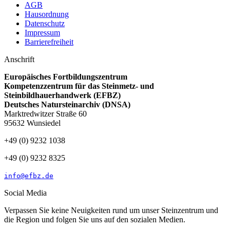
Hochkontrast
Standardschriften
Fett-Schreibung
Animationen deaktivieren
Shortcuts
Hauptmenü
Shift + Alt + M
English
Shift + Alt + E
Deutsch
Shift + Alt + D
Tschechisch
Shift + Alt + C
Nach oben
Shift + Alt + O
Barrierefreiheitserklärung
Shift + Alt + B
Start
Kurse
Fortbildungen