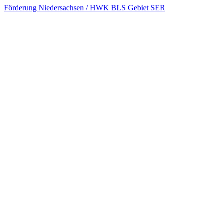
Kofinanziert von der Europäischen Union und dem
Freistaat Thüringen
Förderung Freistaat Thüringen / HWK Suhl