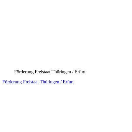
Kofinanziert von der Europäischen Union / EU-
Niedersachsen
Förderung Niedersachsen / HWK Osnabrück