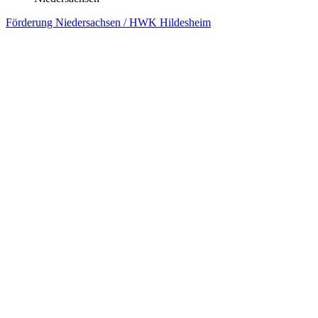
Kofinanziert von der Europäischen Union / EU-
Niedersachsen
Förderung Niedersachsen / HWK BLS Gebiet ÜR