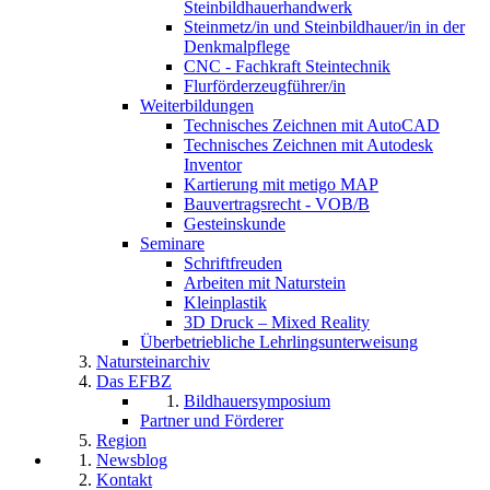
Steinbildhauerhandwerk
Steinmetz/in und Steinbildhauer/in in der
Denkmalpflege
CNC - Fachkraft Steintechnik
Flurförderzeugführer/in
Weiterbildungen
Technisches Zeichnen mit AutoCAD
Technisches Zeichnen mit Autodesk
Inventor
Kartierung mit metigo MAP
Bauvertragsrecht - VOB/B
Gesteinskunde
Seminare
Schriftfreuden
Arbeiten mit Naturstein
Kleinplastik
3D Druck – Mixed Reality
Überbetriebliche Lehrlingsunterweisung
Natursteinarchiv
Das EFBZ
Bildhauersymposium
Partner und Förderer
Region
Newsblog
Kontakt